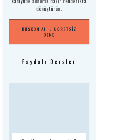
saniyede sunuma hazır renderlara
dönüştürün.
KUSKON AI → ÜCRETSIZ
DENE
Faydalı Dersler