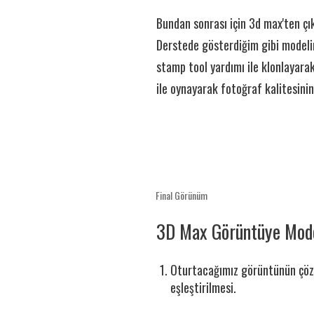
Bundan sonrası için 3d max'ten ç
Derstede gösterdiğim gibi modelin
stamp tool
yardımı ile klonlayarak
ile oynayarak fotoğraf kalitesin
Final Görünüm
3D Max Görüntüye Mode
Oturtacağımız görüntünün çözün
eşleştirilmesi.