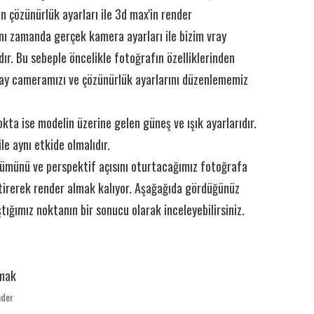
n çözünürlük ayarları ile 3d max'in render
nı zamanda gerçek kamera ayarları ile bizim vray
ır. Bu sebeple öncelikle fotoğrafın özelliklerinden
ray cameramızı ve çözünürlük ayarlarını düzenlememiz
kta ise modelin üzerine gelen güneş ve ışık ayarlarıdır.
e aynı etkide olmalıdır.
münü ve perspektif açısını oturtacağımız fotoğrafa
tirerek render almak kalıyor. Aşağağıda gördüğünüz
ığımız noktanın bir sonucu olarak inceleyebilirsiniz.
nder