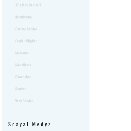
3Ds Max Dersleri
Aydınlatma
Corona Render
Faydalı Bilgiler
Malzeme
Modelleme
Photoshop
Render
Vray Render
Sosyal Medya