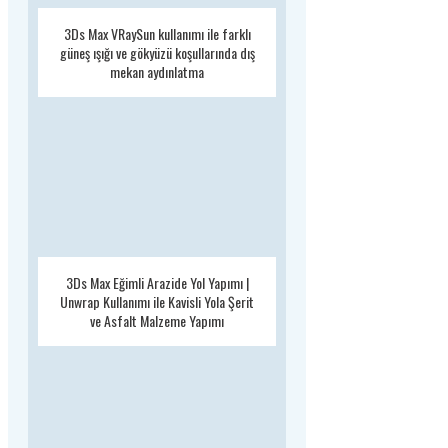
3Ds Max VRaySun kullanımı ile farklı
güneş ışığı ve gökyüzü koşullarında dış
mekan aydınlatma
3Ds Max Eğimli Arazide Yol Yapımı |
Unwrap Kullanımı ile Kavisli Yola Şerit
ve Asfalt Malzeme Yapımı