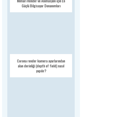
Mimari Render ve Animasyon için En
Güçlü Bilgisayar Donanımları
Corona render kamera ayarlarından
alan derinliği (depth of field) nasıl
yapılır?