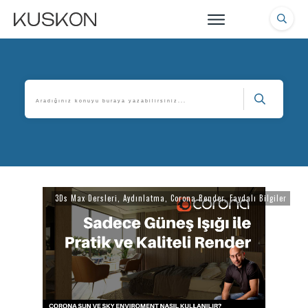
3Ds Max Dersleri
,
Aydınlatma
,
Corona Render
,
Faydalı Bilgiler