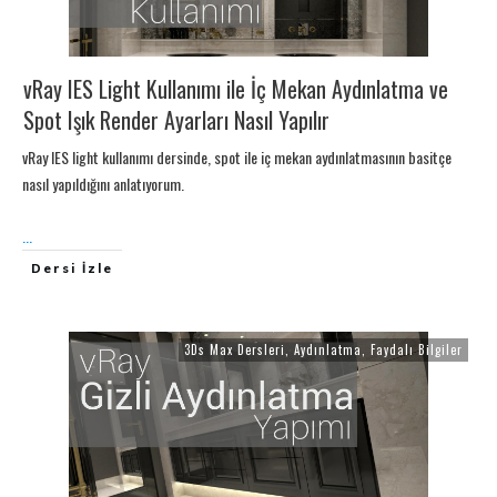
vRay IES Light Kullanımı ile İç Mekan Aydınlatma ve
Spot Işık Render Ayarları Nasıl Yapılır
vRay IES light kullanımı dersinde, spot ile iç mekan aydınlatmasının basitçe
nasıl yapıldığını anlatıyorum.
...
Dersi İzle
3Ds Max Dersleri
,
Aydınlatma
,
Faydalı Bilgiler