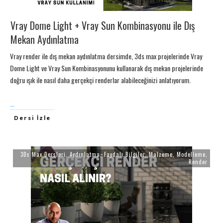
Vray Dome Light + Vray Sun Kombinasyonu ile Dış
Mekan Aydınlatma
Vray render ile dış mekan aydınlatma dersimde, 3ds max projelerinde Vray
Dome Light ve Vray Sun Kombinasyonunu kullanarak dış mekan projelerinde
doğru ışık ile nasıl daha gerçekçi renderlar alabileceğinizi anlatıyorum.
...
Dersi İzle
3Ds Max Dersleri
,
Aydınlatma
,
Faydalı Bilgiler
,
Malzeme
,
Modelleme
,
Render