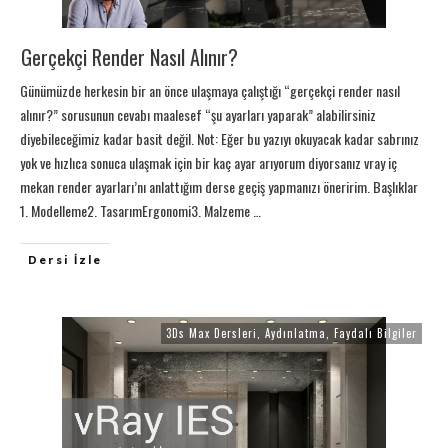
Gerçekçi Render Nasıl Alınır?
Günümüzde herkesin bir an önce ulaşmaya çalıştığı “gerçekçi render nasıl
alınır?” sorusunun cevabı maalesef “şu ayarları yaparak” alabilirsiniz
diyebileceğimiz kadar basit değil. Not: Eğer bu yazıyı okuyacak kadar sabrınız
yok ve hızlıca sonuca ulaşmak için bir kaç ayar arıyorum diyorsanız vray iç
mekan render ayarları’nı anlattığım derse geçiş yapmanızı öneririm. Başlıklar
1. Modelleme2. TasarımErgonomi3. Malzeme
…
Dersi İzle
3Ds Max Dersleri
,
Aydınlatma
,
Faydalı Bilgiler