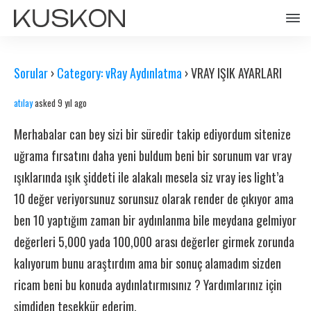
Sorular
›
Category: vRay Aydınlatma
›
VRAY IŞIK AYARLARI
atılay
asked 9 yıl ago
Merhabalar can bey sizi bir süredir takip ediyordum sitenize
uğrama fırsatını daha yeni buldum beni bir sorunum var vray
ışıklarında ışık şiddeti ile alakalı mesela siz vray ies light’a
10 değer veriyorsunuz sorunsuz olarak render de çıkıyor ama
ben 10 yaptığım zaman bir aydınlanma bile meydana gelmiyor
değerleri 5,000 yada 100,000 arası değerler girmek zorunda
kalıyorum bunu araştırdım ama bir sonuç alamadım sizden
ricam beni bu konuda aydınlatırmısınız ? Yardımlarınız için
şimdiden teşekkür ederim.