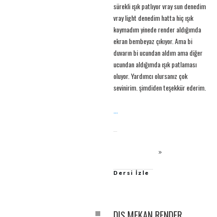
sürekli ışık patlıyor vray sun denedim
vray light denedim hatta hiç ışık
koymadım yinede render aldığımda
ekran bembeyaz çıkıyor. Ama bi
duvarın bi ucundan aldım ama diğer
ucundan aldığımda ışık patlaması
oluyor. Yardımcı olursanız çok
sevinirim. şimdiden teşekkür ederim.
...
Dersi İzle
DIŞ MEKAN RENDER