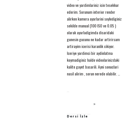
video ve yardimlariniz icin tesekkur
ederim. Sorunum interior render
alirken kamera ayarlarini soylediginiz
sekilde manual (100 ISO ve 0.05 )
olarak ayarladigimda disaridaki
gunesin gucunu ne kadar artirirsam
artirayim icerisi karanlik cikiyor.
Iceriye yardimci bir aydinlatma
koymadiginiz halde videolarinizdaki
kalite gayet basarili. Ayni sonuclari
nasil alirim , sorun nerede olabilir.
…
Dersi İzle