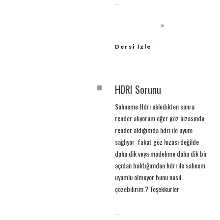
Dersi İzle
HDRI Sorunu
Sahneme Hdrı ekledıkten sonra
render alıyorum eğer göz hizasında
render aldığımda hdrı ıle uyum
sağlıyor fakat göz hızası değilde
daha dik veya modelıme daha dik bir
açıdan baktığımdan hdrı ıle sahnem
uyumlu olmuyor bunu nasıl
çözebilirim.? Teşekkürler
...