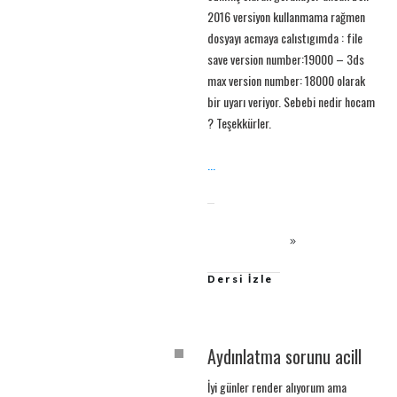
2016 versiyon kullanmama rağmen
dosyayı acmaya calıstıgımda : file
save version number:19000 – 3ds
max version number: 18000 olarak
bir uyarı veriyor. Sebebi nedir hocam
? Teşekkürler.
...
Dersi İzle
Aydınlatma sorunu acill
İyi günler render alıyorum ama