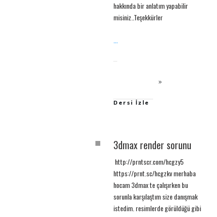
hakkında bir anlatım yapabilir
misiniz..Teşekkürler
...
Dersi İzle
3dmax render sorunu
http://prntscr.com/hcgzy5
https://prnt.sc/hcgzkv merhaba
hocam 3dmax te çalışırken bu
sorunla karşılaştım size danışmak
istedim. resimlerde görüldüğü gibi