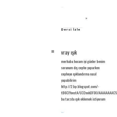
Dersi İzle
vray ışık
merhaba hocam iyi günler benim
sorunum dış cephe yaparken
cepheye ışıklandırma nasıl
yapabilirim
http://2.bp.blogspot.com/-
tB6CIYovstA/U32eohDFlXI/AAAAAAAAC
bu tarzda ışık eklemek istiyorum
...