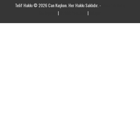
Telif Hakkı ©
2026
Can Kuşkon. Her Hakkı Saklıdır. -
Mesafeli Satış
Sözleşmesi
|
Gizlilik Politikası
|
İletişim