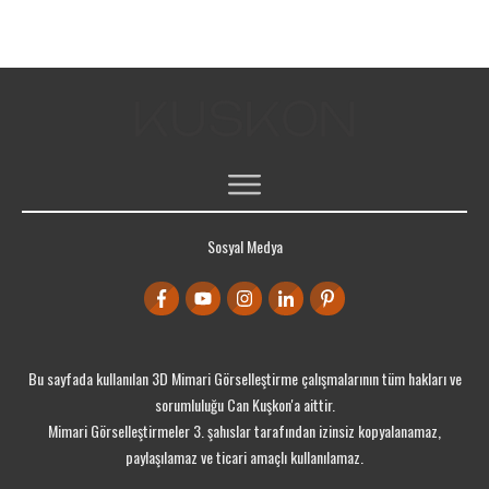
ÜCRETSIZ 3DS MAX DERSLERI
Sosyal Medya
ÜCRETSIZ KAYNAKLAR
PORTFOLYO
ÜCRETSIZ EĞITIM SETLERI
Bu sayfada kullanılan 3D Mimari Görselleştirme çalışmalarının tüm hakları ve
sorumluluğu Can Kuşkon'a aittir.
Mimari Görselleştirmeler 3. şahıslar tarafından izinsiz kopyalanamaz,
paylaşılamaz ve ticari amaçlı kullanılamaz.