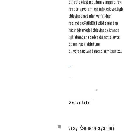
bir obje oluşturduğum zaman direk
render alıyorum karanlık çıkıyor.(ışık
ekleyince aydınlanıyor.) ikinci
resimde görüldüğü gibi dışardan
hazır bir model ekleyince ekranda
ışık olmadan render da net çıkıyor.
bunun nasıl olduğunu
biliyorsanız.yardımcı olurmusunuz..
...
Dersi İzle
vray Kamera ayarlari