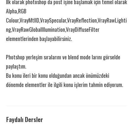
İlk olarak photoshop da post işine başlamak için temel olarak
Alpha,RGB
Colour,VrayMtlID,VraySpecular,VrayReflection,VrayRawLighti
ng,VrayRawGlobalIllumination,VrayDiffuseFilter
elementlerinden başlayabilirsiniz.
Photshop yerleşim sıralarını ve blend mode larını görselde
paylaştım.
Bu konu ileri bir konu olduğundan ancak önümüzdeki
dönemde elementler ile ilgili konu işlerim tahmin ediyorum.
Faydalı Dersler