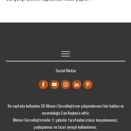
ÜCRETSIZ 3DS MAX DERSLERI
Sosyal Medya
ÜCRETSIZ KAYNAKLAR
PORTFOLYO
ÜCRETSIZ EĞITIM SETLERI
Bu sayfada kullanılan 3D Mimari Görselleştirme çalışmalarının tüm hakları ve
sorumluluğu Can Kuşkon'a aittir.
Mimari Görselleştirmeler 3. şahıslar tarafından izinsiz kopyalanamaz,
paylaşılamaz ve ticari amaçlı kullanılamaz.