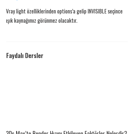
Vray light özelliklerinden options’a gelip INVISIBLE seçince
ışık kaynağımız görünmez olacaktır.
Faydalı Dersler
3Ds Max’te Render Hızını Etkileyen Faktörler Nelerdir?