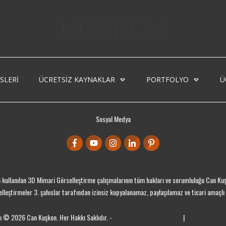
SLERI
ÜCRETSIZ KAYNAKLAR
PORTFOLYO
Ü
Sosyal Medya
kullanılan 3D Mimari Görselleştirme çalışmalarının tüm hakları ve sorumluluğu Can Kuşk
lleştirmeler 3. şahıslar tarafından izinsiz kopyalanamaz, paylaşılamaz ve ticari amaçlı 
kı ©
2026
Can Kuşkon. Her Hakkı Saklıdır. -
Mesafeli Satış Sözleşmesi
|
Gizlilik Politika