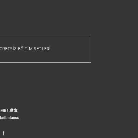
CRETSIZ EĞITIM SETLERI
on'a aittir.
kullanılamaz.
sı
|
İletişim