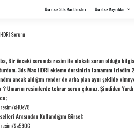
Ücretsiz 3Ds Max Dersleri
Ücretsiz Kaynaklar
›
HDRI Sorunu
, Bir önceki sorumda resim ile alakalı sorun olduğu bilgis
turdum. 3ds Max HDRI ekleme dersinizin tamamını izledim 
andım ancak aldığım render de arka plan aynı şekilde olmuy
ı ? Umarım resimlerde tekrar sorun çıkmaz. Şimdiden Yardım
cu;
z/resim/cHUeV8
selleri Arasından Kullandığım Görsel;
z/resim/Sa59OG