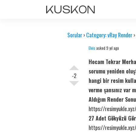
Sorular
›
Category: vRay Render
Elvis
asked 9 yıl ago
Hocam Tekrar Merhaba
sorumu yeniden oluş
-2
hangi bir resim kull
verme şansınız var m
Aldığım Render Sonu
https://resimyukle.xy
27 Adet Gökyüzü Gör
https://resimyukle.xy