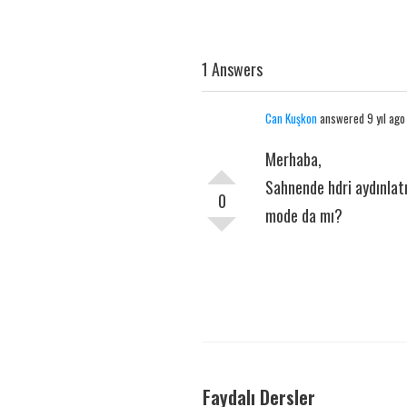
1 Answers
Can Kuşkon
answered 9 yıl ago
Merhaba,
Sahnende hdri aydınlatm
0
mode da mı?
Faydalı Dersler