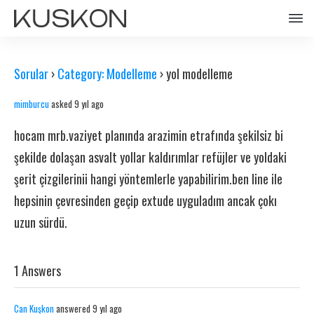
Sorular
›
Category: Modelleme
›
yol modelleme
mimburcu
asked 9 yıl ago
hocam mrb.vaziyet planında arazimin etrafında şekilsiz bi
şekilde dolaşan asvalt yollar kaldırımlar refüjler ve yoldaki
şerit çizgilerinii hangi yöntemlerle yapabilirim.ben line ile
hepsinin çevresinden geçip extude uyguladım ancak çokı
uzun sürdü.
1 Answers
Can Kuşkon
answered 9 yıl ago