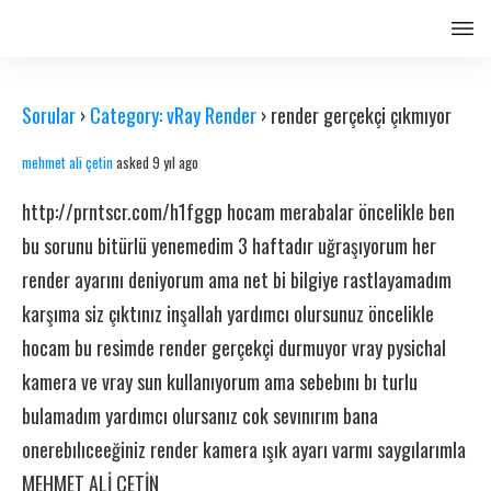
Sorular
›
Category: vRay Render
›
render gerçekçi çıkmıyor
mehmet ali çetin
asked 9 yıl ago
http://prntscr.com/h1fggp
hocam merabalar öncelikle ben
bu sorunu bitürlü yenemedim 3 haftadır uğraşıyorum her
render ayarını deniyorum ama net bi bilgiye rastlayamadım
karşıma siz çıktınız inşallah yardımcı olursunuz öncelikle
hocam bu resimde render gerçekçi durmuyor vray pysichal
kamera ve vray sun kullanıyorum ama sebebını bı turlu
bulamadım yardımcı olursanız cok sevınırım bana
onerebılıceeğiniz render kamera ışık ayarı varmı saygılarımla
MEHMET ALİ ÇETİN