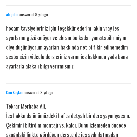
ali çetin
answered 9 yıl ago
hocam tavsiyeleriniz için teşekkür ederim lakin vray ies
ayarlarım gözükmüyor ve ekranı bu kadar yansıtabilirmiyim
diye düşünüyorum ayarları hakkında net bi fikir edinemedim
acaba sizin videolu dersleriniz varmı ies hakkında yada bana
ayarlarla alakalı bılgı verırmısınız
Can Kuşkon
answered 9 yıl ago
Tekrar Merhaba Ali,
İes hakkında önümüzdeki hafta detyalı bir ders yayınlıyacam.
Çekimini bitirdim montajı vs. kaldı. Bunu izlemeden öncede
aşağıdaki linkte gördüğün derste de ies aydınlatmadan