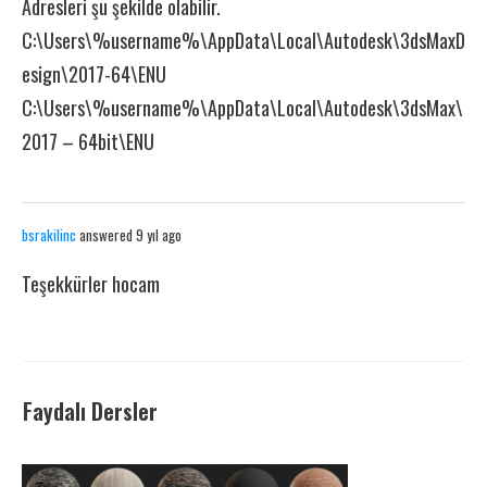
Adresleri şu şekilde olabilir.
C:\Users\%username%\AppData\Local\Autodesk\3dsMaxD
esign\2017-64\ENU
C:\Users\%username%\AppData\Local\Autodesk\3dsMax\
2017 – 64bit\ENU
bsrakilinc
answered 9 yıl ago
Teşekkürler hocam
Faydalı Dersler