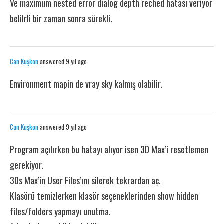
Ve maximum nested error dialog depth reched hatası veriyor
belilrli bir zaman sonra sürekli.
Can Kuşkon
answered 9 yıl ago
Environment mapin de vray sky kalmış olabilir.
Can Kuşkon
answered 9 yıl ago
Program açılırken bu hatayı alıyor isen 3D Max’i resetlemen
gerekiyor.
3Ds Max’in User Files’ını silerek tekrardan aç.
Klasörü temizlerken klasör seçeneklerinden show hidden
files/folders yapmayı unutma.