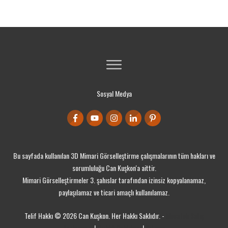
Sosyal Medya
Bu sayfada kullanılan 3D Mimari Görselleştirme çalışmalarının tüm hakları ve
sorumluluğu Can Kuşkon'a aittir.
Mimari Görselleştirmeler 3. şahıslar tarafından izinsiz kopyalanamaz,
paylaşılamaz ve ticari amaçlı kullanılamaz.
Telif Hakkı ©
2026
Can Kuşkon. Her Hakkı Saklıdır. -
Mesafeli Satış
Sözleşmesi
|
Gizlilik Politikası
|
İletişim