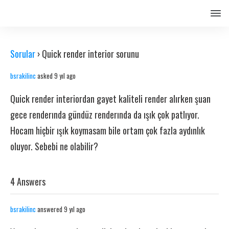
Sorular
›
Quick render interior sorunu
bsrakilinc
asked 9 yıl ago
Quick render interiordan gayet kaliteli render alırken şuan
gece renderında gündüz renderında da ışık çok patlıyor.
Hocam hiçbir ışık koymasam bile ortam çok fazla aydınlık
oluyor. Sebebi ne olabilir?
4 Answers
bsrakilinc
answered 9 yıl ago