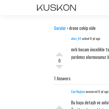
Sorular
›
drone cekip vide
alioz_43
asked 8 yıl ago
mrb hocam öncelikle ts
yardımcı olurmusunuz 
0
1 Answers
Can Kuşkon
answered 8 yıl ago
Bu baya detaylı ve anlat