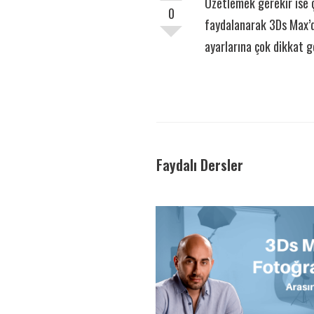
Özetlemek gerekir ise ç
0
faydalanarak 3Ds Max’de
ayarlarına çok dikkat g
Faydalı Dersler