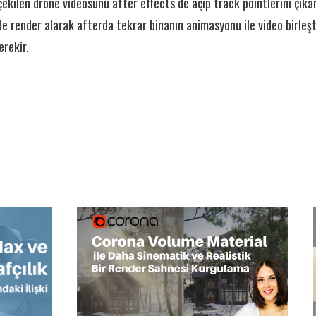
ekilen drone videosunu after effects de açıp track pointlerini çık
 render alarak afterda tekrar binanın animasyonu ile video birleşt
erekir.