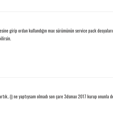
sine girip ordan kullandığın max sürümünün service pack dosyalarını
ilirsin.
rtık..:)) ne yaptıysam olmadı son çare 3dsmax 2017 kurup onunla den