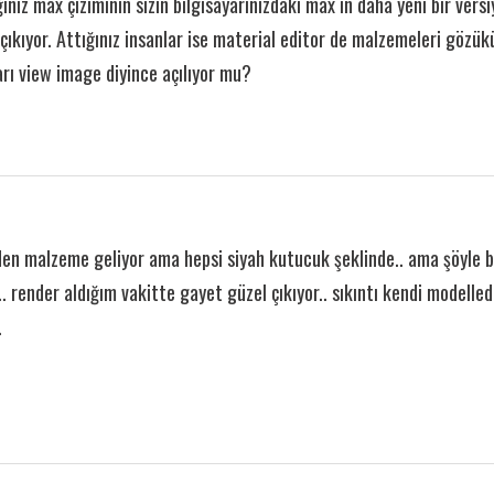
ınız max çiziminin sizin bilgisayarınızdaki max in daha yeni bir ver
 çıkıyor. Attığınız insanlar ise material editor de malzemeleri gözü
arı view image diyince açılıyor mu?
n malzeme geliyor ama hepsi siyah kutucuk şeklinde.. ama şöyle biş
k.. render aldığım vakitte gayet güzel çıkıyor.. sıkıntı kendi modell
.