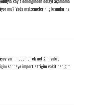
siyonuyla kayıt edildiğinden dolayı açamama
küyor mu? Yada malzemelerin iç kısımlarına
ey var.. modeli direk açtığım vakit
ediğim sahneye import ettiğim vakit dediğim