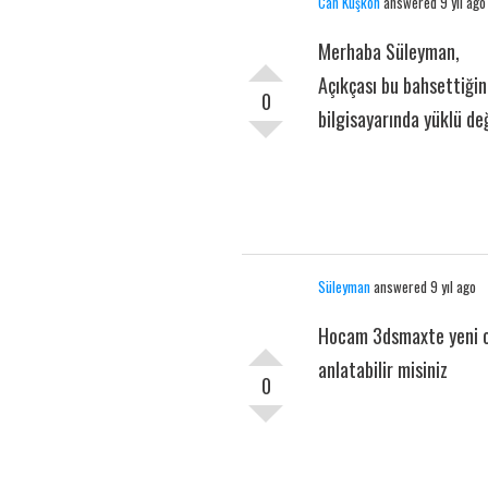
Can Kuşkon
answered 9 yıl ago
Merhaba Süleyman,
Açıkçası bu bahsettiğin
0
bilgisayarında yüklü de
Süleyman
answered 9 yıl ago
Hocam 3dsmaxte yeni o
anlatabilir misiniz
0