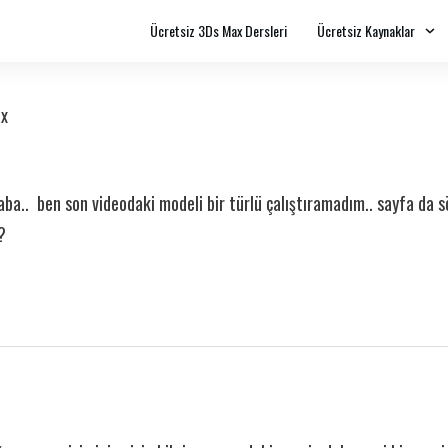
Ücretsiz 3Ds Max Dersleri
Ücretsiz Kaynaklar
x
a.. ben son videodaki modeli bir türlü çalıştıramadım.. sayfa da s
?