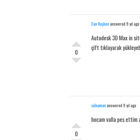
Can Kuşkon
answered 9 yıl ago
Autodesk 3D Max in site
çift tıklayarak yükleyeb
0
süleyman
answered 9 yıl ago
hocam valla pes ettim a
0