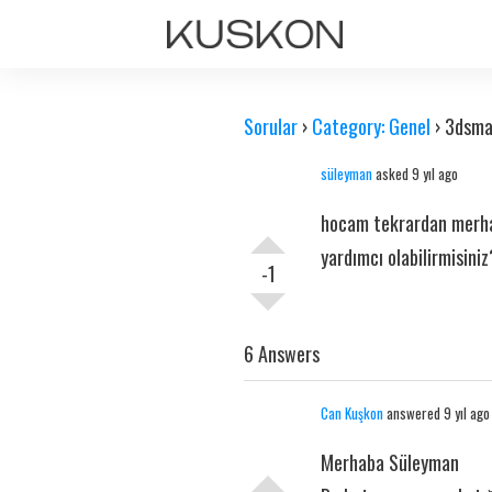
Sorular
›
Category: Genel
›
3dsma
süleyman
asked 9 yıl ago
hocam tekrardan merhab
yardımcı olabilirmisiniz
-1
6 Answers
Can Kuşkon
answered 9 yıl ago
Merhaba Süleyman