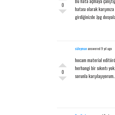
Bu hata açmaya çalıştığ
0
hatası olarak karşınıza
girdiğinizde Jpg dosyal
süleyman
answered 9 yıl ago
hocam material editörde
herhangi bir sıkıntı yo
0
sorunla karşılaşıyorum.