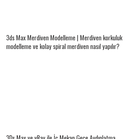
3ds Max Merdiven Modelleme | Merdiven korkuluk
modelleme ve kolay spiral merdiven nasıl yapılır?
3Ds Max ve vRay ile İç Mekan Gece Aydınlatma