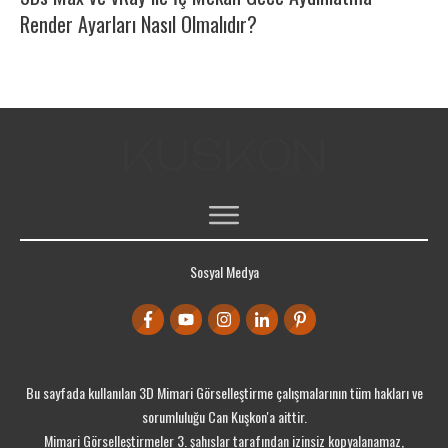
Render Ayarları Nasıl Olmalıdır?
ÜCRETSIZ 3DS MAX DERSLERI
Sosyal Medya
ÜCRETSIZ KAYNAKLAR
PORTFOLYO
ÜCRETSIZ EĞITIM SETLERI
Bu sayfada kullanılan 3D Mimari Görselleştirme çalışmalarının tüm hakları ve
sorumluluğu Can Kuşkon'a aittir.
Mimari Görselleştirmeler 3. şahıslar tarafından izinsiz kopyalanamaz,