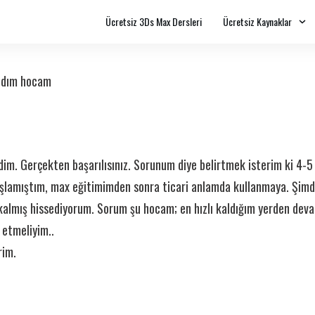
Ücretsiz 3Ds Max Dersleri
Ücretsiz Kaynaklar
ndım hocam
ledim. Gerçekten başarılısınız. Sorunum diye belirtmek isterim ki 4
aşlamıştım, max eğitimimden sonra ticari anlamda kullanmaya. Şimd
kalmış hissediyorum. Sorum şu hocam; en hızlı kaldığım yerden deva
 etmeliyim..
rim.