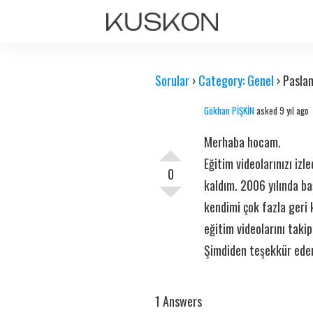
Sorular
›
Category: Genel
›
Pasla
Gökhan PİŞKİN
asked 9 yıl ago
Merhaba hocam.
Eğitim videolarınızı iz
0
kaldım. 2006 yılında b
kendimi çok fazla geri 
eğitim videolarını takip
Şimdiden teşekkür ede
1 Answers