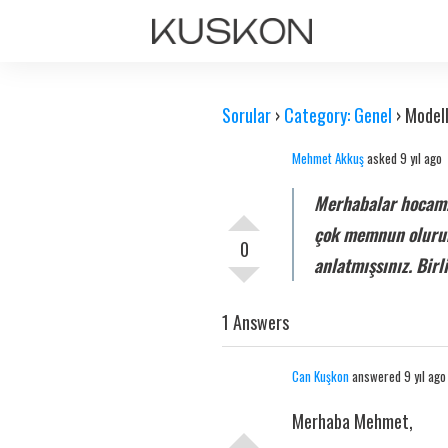
Sorular
›
Category: Genel
›
Model
Mehmet Akkuş
asked 9 yıl ago
Merhabalar hocam. 
çok memnun olurum.
0
anlatmışsınız. Bi
1 Answers
Can Kuşkon
answered 9 yıl ago
Merhaba Mehmet,