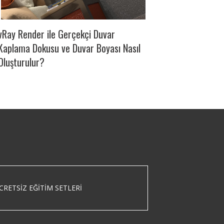
vRay Render ile Gerçekçi Duvar
Kaplama Dokusu ve Duvar Boyası Nasıl
Oluşturulur?
CRETSIZ EĞITIM SETLERI