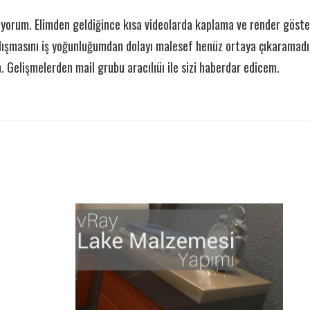
ıyorum. Elimden geldiğince kısa videolarda kaplama ve render göst
alışmasını iş yoğunluğumdan dolayı malesef henüz ortaya çıkaramadım
. Gelişmelerden mail grubu aracılıüı ile sizi haberdar edicem.