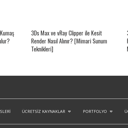
i Kumaş
3Ds Max ve vRay Clipper ile Kesit
ulur?
Render Nasıl Alınır? [Mimari Sunum
Teknikleri]
SLERI
ÜCRETSIZ KAYNAKLAR
PORTFOLYO
Ü