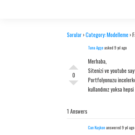
Sorular
›
Category: Modelleme
›
F
Tuna Agçe
asked 9 yıl ago
Merhaba,
Sitenizi ve youtube say
0
Portfolyonuzu incelerk
kullandınız yoksa heps
1 Answers
Can Kuşkon
answered 9 yıl ago