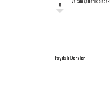
ve tam şeffeflık olaca
0
Faydalı Dersler