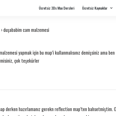
Ücretsiz 3Ds Max Dersleri
Ücretsiz Kaynaklar
›
duşababim cam malzemesi
lzemesi yapmak için bu map’i kullanmalısınız demişsiniz ama ben
misiniz, çok teşekürler
p derken hazırlamanız gerekn reflection map’ten bahsetmiştim. O