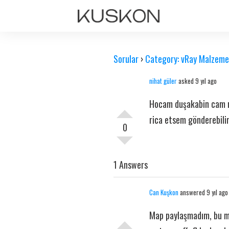
Sorular
›
Category: vRay Malzeme
nihat güler
asked 9 yıl ago
Hocam duşakabin cam ma
rica etsem gönderebilir
0
1 Answers
Can Kuşkon
answered 9 yıl ago
Map paylaşmadım, bu ma