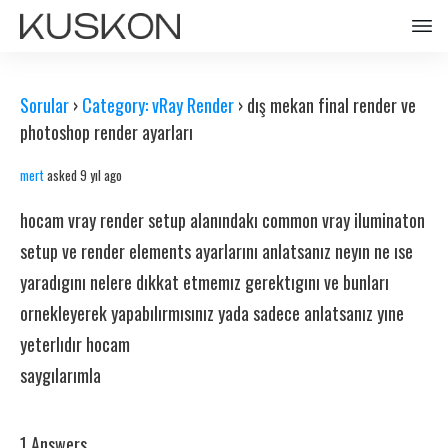
Sorular
›
Category: vRay Render
›
dış mekan final render ve
photoshop render ayarları
mert
asked 9 yıl ago
hocam vray render setup alanındakı common vray iluminaton
setup ve render elements ayarlarını anlatsanız neyın ne ıse
yaradıgını nelere dıkkat etmemız gerektıgını ve bunları
ornekleyerek yapabılırmısınız yada sadece anlatsanız yıne
yeterlıdır hocam
saygılarımla
1 Answers